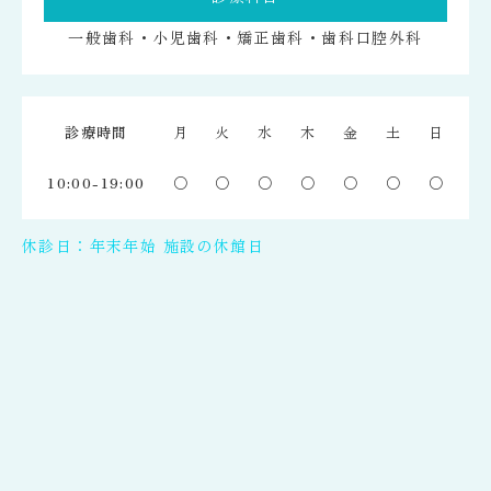
一般歯科・小児歯科・矯正歯科・歯科口腔外科
診療時間
月
火
水
木
金
土
日
10:00-19:00
〇
〇
〇
〇
〇
〇
〇
休診日：年末年始 施設の休館日